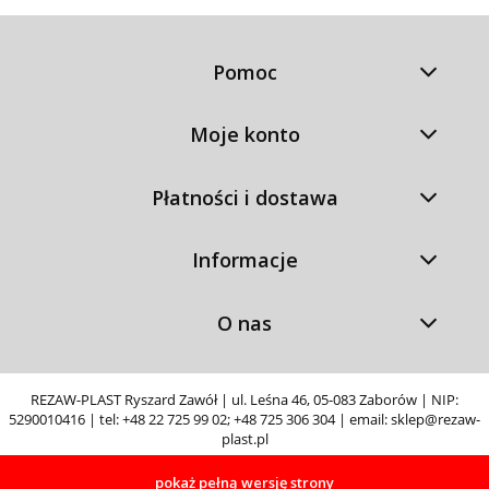
Pomoc
Moje konto
Płatności i dostawa
Informacje
O nas
REZAW-PLAST Ryszard Zawół | ul. Leśna 46, 05-083 Zaborów | NIP:
5290010416 | tel:
+48 22 725 99 02
;
+48 725 306 304
| email:
sklep@rezaw-
plast.pl
pokaż pełną wersję strony