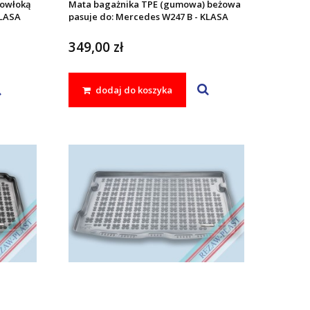
powłoką
Mata bagażnika TPE (gumowa) beżowa
KLASA
pasuje do: Mercedes W247 B - KLASA
2018 -
349,00 zł
dodaj do koszyka