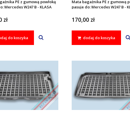
gażnika PE z gumową powłoką
Mata bagażnika PE z gumową 
do: Mercedes W247 B - KLASA
pasuje do: Mercedes W247 B - 
2018 -
 zł
170,00 zł
daj do koszyka
dodaj do koszyka