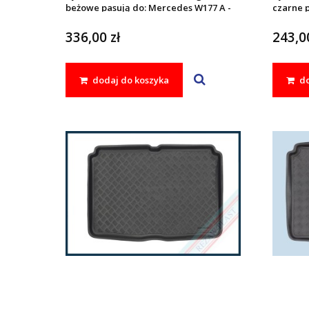
beżowe pasują do: Mercedes W177 A -
czarne 
KLASA , AMG 2018 - , W247 B - KLASA
KLASA , 
2018 - , CLA II C118 2019 -
2018 - , 
336,00 zł
243,00
dodaj do koszyka
do