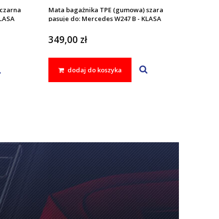
czarna
Mata bagażnika TPE (gumowa) szara
KLASA
pasuje do: Mercedes W247 B - KLASA
2018 -
349,00 zł
dodaj do koszyka