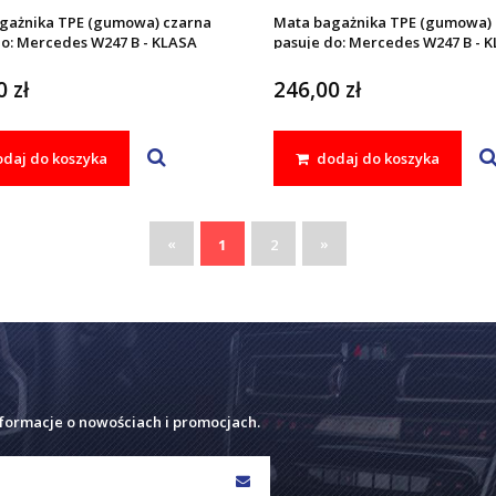
gażnika TPE (gumowa) czarna
Mata bagażnika TPE (gumowa) 
do: Mercedes W247 B - KLASA
pasuje do: Mercedes W247 B - 
2018 -
 zł
246,00 zł
daj do koszyka
dodaj do koszyka
«
»
1
2
nformacje o nowościach i promocjach.