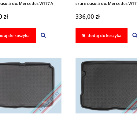
pasują do: Mercedes W177 A -
szare pasują do: Mercedes W177
AMG 2018 - , W247 B - KLASA
KLASA , AMG 2018 - , W247 B - 
CLA II C118 2019 -
2018 - , CLA II C118 2019 -
 zł
336,00 zł
daj do koszyka
dodaj do koszyka