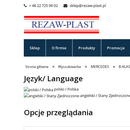
+ 48 22 725 99 02
sklep@rezaw-plast.pl


Sklep
O firmie
Produkty
Promocje
»
»
»
Strona główna
Wyszukiwarka
MERCEDES
B-KLA
Język/ Language
polski / Polska
angielski / Stany Zjednoczon
Opcje przeglądania