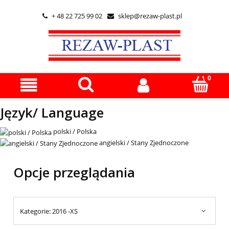
+ 48 22 725 99 02
sklep@rezaw-plast.pl


Język/ Language
polski / Polska
angielski / Stany Zjednoczone
Opcje przeglądania
Kategorie: 2016 -XS