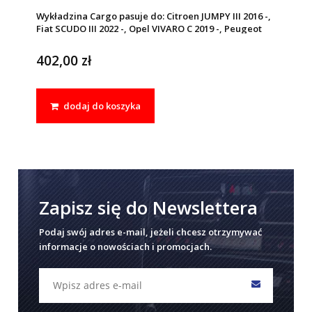
Wykładzina Cargo pasuje do: Citroen JUMPY III 2016 -,
Fiat SCUDO III 2022 -, Opel VIVARO C 2019 -, Peugeot
EXPERT III 2016 -, e - EXPERT III 2020 -, Toyota PROACE II
2016 - 2024
402,00 zł
dodaj do koszyka
Zapisz się do Newslettera
Podaj swój adres e-mail, jeżeli chcesz otrzymywać
informacje o nowościach i promocjach.