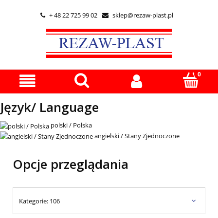
+ 48 22 725 99 02
sklep@rezaw-plast.pl


Język/ Language
polski / Polska
angielski / Stany Zjednoczone
Opcje przeglądania
Kategorie: 106