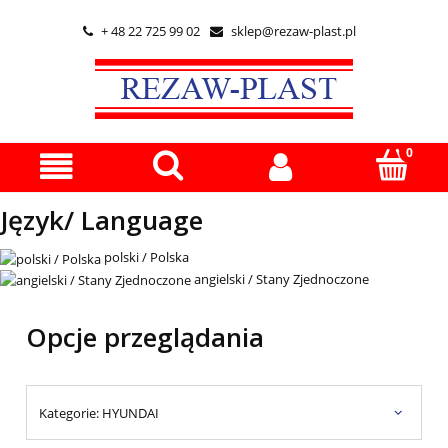
+ 48 22 725 99 02
sklep@rezaw-plast.pl


Język/ Language
polski / Polska
angielski / Stany Zjednoczone
Opcje przeglądania
Kategorie: HYUNDAI