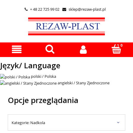
+ 48 22 725 99 02
sklep@rezaw-plast.pl


Język/ Language
polski / Polska
angielski / Stany Zjednoczone
Opcje przeglądania
Kategorie: Nadkola