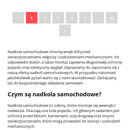
«
1
2
3
4
5
...
42
»
Nadkola samochodowe chronią wnęki kół przed
zanieczyszczeniami, wilgocią i uszkodzeniami mechanicznymi. Ich
odpowiedni dobór, a także montaż zapewnia długotrwałą ochronę
pojazdu oraz estetyczny wygląd. Zapraszamy do zapoznania się z
naszą ofertą nadkoli samochodowych. W przypadku natomiast
jakichkolwiek pytań warto się z nami skontaktować. Zachęcamy
też do bezpośredniego składania zamówień.
Czym są nadkola samochodowe?
Nadkola samochodowe to osłony, które montuje się wewnątrz
nadwozia. Otaczają one koła pojazdu. Ich głównym zadaniem jest
ochrona przed błotem, kamieniami, solą drogową oraz innymi
zanieczyszczeniami, które mogą prowadzić do korozji i uszkodzeń
mechanicznych.