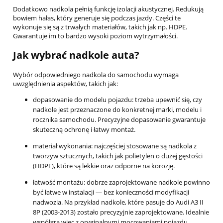
Dodatkowo nadkola pełnią funkcję izolacji akustycznej. Redukują
bowiem hałas, który generuje się podczas jazdy. Części te
wykonuje się są z trwałych materiałów, takich jak np. HDPE.
Gwarantuje im to bardzo wysoki poziom wytrzymałości.
Jak wybrać nadkole auta?
Wybór odpowiedniego nadkola do samochodu wymaga
uwzględnienia aspektów, takich jak:
dopasowanie do modelu pojazdu: trzeba upewnić się, czy
nadkole jest przeznaczone do konkretnej marki, modelu i
rocznika samochodu. Precyzyjne dopasowanie gwarantuje
skuteczną ochronę i łatwy montaż.
materiał wykonania: najczęściej stosowane są nadkola z
tworzyw sztucznych, takich jak polietylen o dużej gęstości
(HDPE), które są lekkie oraz odporne na korozję.
łatwość montażu: dobrze zaprojektowane nadkole powinno
być łatwe w instalacji — bez konieczności modyfikacji
nadwozia. Na przykład nadkole, które pasuje do Audi A3 II
8P (2003-2013) zostało precyzyjnie zaprojektowane. Idealnie
współgra więc z oryginalnymi mocowaniami pojazdu.