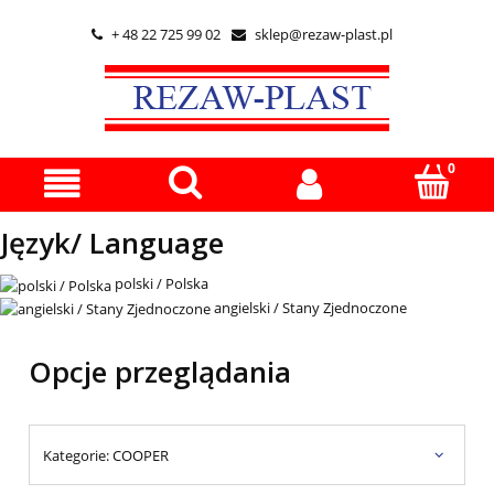
+ 48 22 725 99 02
sklep@rezaw-plast.pl


Język/ Language
polski / Polska
angielski / Stany Zjednoczone
Opcje przeglądania
Kategorie: COOPER