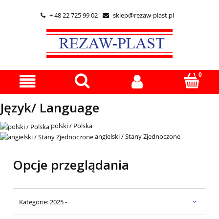
+ 48 22 725 99 02
sklep@rezaw-plast.pl


Język/ Language
polski / Polska
angielski / Stany Zjednoczone
Opcje przeglądania
Kategorie: 2025 -