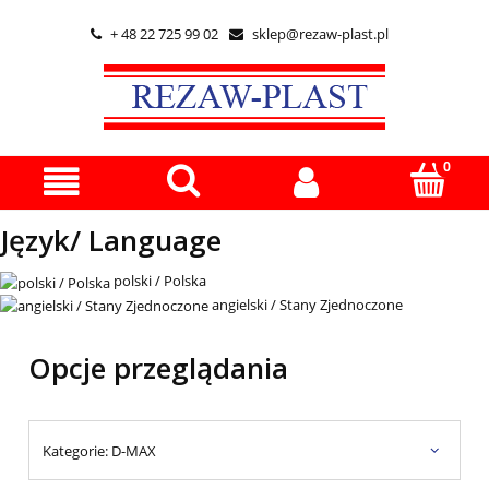
+ 48 22 725 99 02
sklep@rezaw-plast.pl


Język/ Language
polski / Polska
angielski / Stany Zjednoczone
Opcje przeglądania
Kategorie: D-MAX