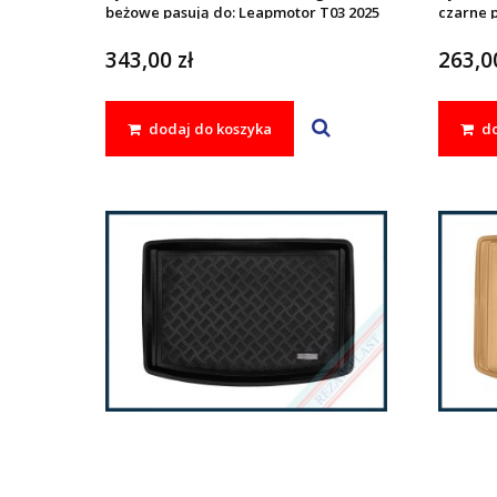
beżowe pasują do: Leapmotor T03 2025
czarne p
-
343,00 zł
263,00
dodaj do koszyka
do