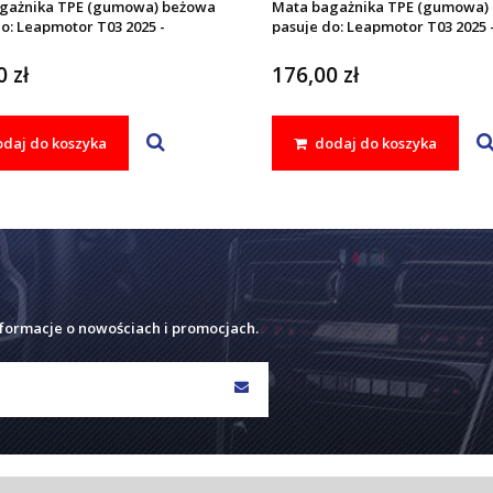
gażnika TPE (gumowa) beżowa
Mata bagażnika TPE (gumowa) 
o: Leapmotor T03 2025 -
pasuje do: Leapmotor T03 2025 
 zł
176,00 zł
daj do koszyka
dodaj do koszyka
nformacje o nowościach i promocjach.