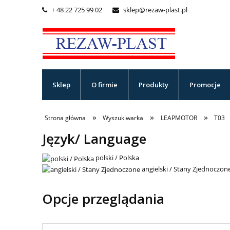
+ 48 22 725 99 02
sklep@rezaw-plast.pl


Sklep
O firmie
Produkty
Promocje
»
»
»
Strona główna
Wyszukiwarka
LEAPMOTOR
T03
Język/ Language
polski / Polska
angielski / Stany Zjednoczon
Opcje przeglądania