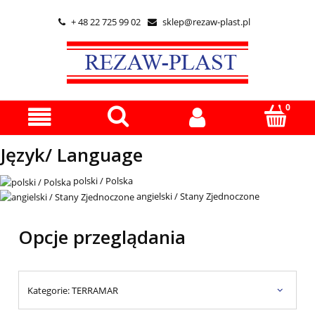
+ 48 22 725 99 02
sklep@rezaw-plast.pl


Język/ Language
polski / Polska
angielski / Stany Zjednoczone
Opcje przeglądania
Kategorie: TERRAMAR