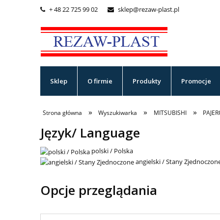
+ 48 22 725 99 02
sklep@rezaw-plast.pl


Sklep
O firmie
Produkty
Promocje
»
»
»
Strona główna
Wyszukiwarka
MITSUBISHI
PAJER
Język/ Language
polski / Polska
angielski / Stany Zjednoczon
Opcje przeglądania