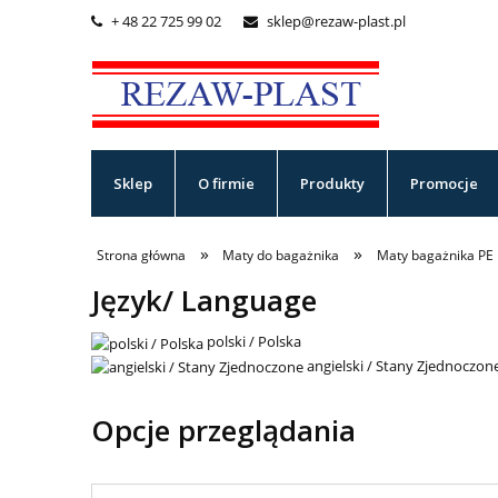
+ 48 22 725 99 02
sklep@rezaw-plast.pl


Sklep
O firmie
Produkty
Promocje
»
»
Strona główna
Maty do bagażnika
Maty bagażnika PE
Język/ Language
polski / Polska
angielski / Stany Zjednoczon
Opcje przeglądania