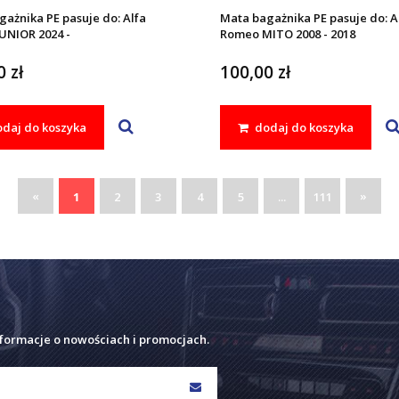
ażnika PE pasuje do: Alfa
Mata bagażnika PE pasuje do: A
UNIOR 2024 -
Romeo MITO 2008 - 2018
 zł
100,00 zł
daj do koszyka
dodaj do koszyka
«
»
1
2
3
4
5
...
111
nformacje o nowościach i promocjach.