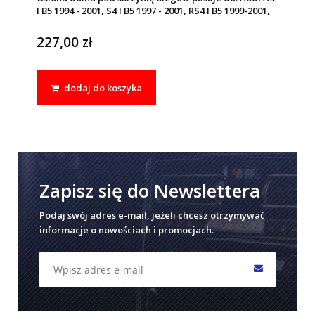
I B5 1994 - 2001, S4 I B5 1997 - 2001, RS4 I B5 1999-2001,
Skoda SUPERB I 2001 - 2008, Volkswagen PASSAT B5
1996 - 2005
227,00 zł
dodaj do koszyka
Zapisz się do Newslettera
Podaj swój adres e-mail, jeżeli chcesz otrzymywać
informacje o nowościach i promocjach.