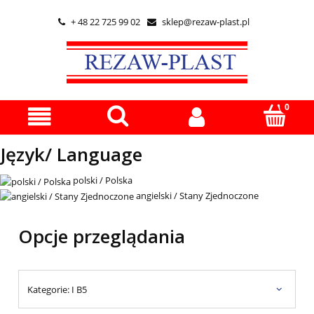
+ 48 22 725 99 02
sklep@rezaw-plast.pl


Język/ Language
polski / Polska
angielski / Stany Zjednoczone
Opcje przeglądania
Kategorie: I B5