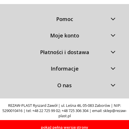
Pomoc
Moje konto
Płatności i dostawa
Informacje
O nas
REZAW-PLAST Ryszard Zawół | ul. Leśna 46, 05-083 Zaborów | NIP:
5290010416 | tel:
+48 22 725 99 02
;
+48 725 306 304
| email:
sklep@rezaw-
plast.pl
pokaż pełną wersję strony