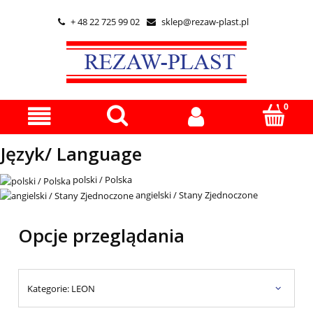
+ 48 22 725 99 02
sklep@rezaw-plast.pl


Język/ Language
polski / Polska
angielski / Stany Zjednoczone
Opcje przeglądania
Kategorie: LEON