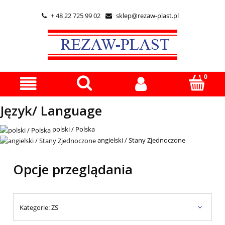
+ 48 22 725 99 02
sklep@rezaw-plast.pl


Język/ Language
polski / Polska
angielski / Stany Zjednoczone
Opcje przeglądania
Kategorie: ZS