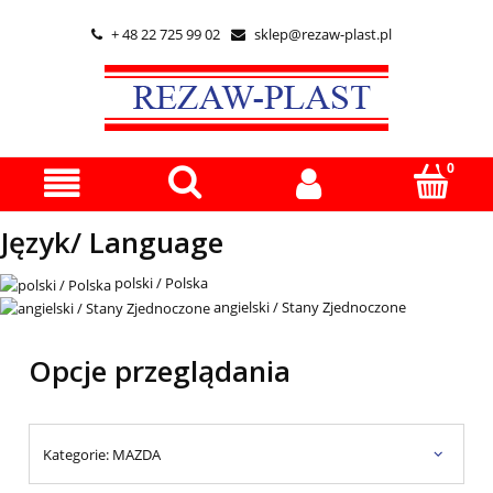
+ 48 22 725 99 02
sklep@rezaw-plast.pl


Język/ Language
polski / Polska
angielski / Stany Zjednoczone
Opcje przeglądania
Kategorie: MAZDA