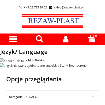
+ 48 22 725 99 02
sklep@rezaw-plast.pl


Język/ Language
polski / Polska
angielski / Stany Zjednoczone
Opcje przeglądania
Kategorie: TARRACO