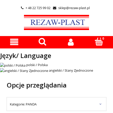
+ 48 22 725 99 02
sklep@rezaw-plast.pl


Język/ Language
polski / Polska
angielski / Stany Zjednoczone
Opcje przeglądania
Kategorie: PANDA