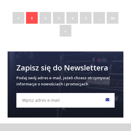
«
1
2
3
4
5
...
66
»
Zapisz się do Newslettera
Podaj swój adres e-mail, jeżeli chcesz otrzymywać
informacje o nowościach i promocjach.