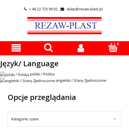
+ 48 22 725 99 02
sklep@rezaw-plast.pl


Język/ Language
polski / Polska
angielski / Stany Zjednoczone
Opcje przeglądania
Kategorie: szare