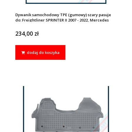
Dywanik samochodowy TPE (gumowy) szary pasuje
do: Freightliner SPRINTER II 2007 - 2022, Mercedes
SPRINTER II 2006 - 2018, Volkswagen CRAFTER I 2006 -
2016
234,00 zł
dodaj do koszyka