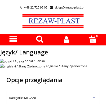
+ 48 22 725 99 02
sklep@rezaw-plast.pl


Język/ Language
polski / Polska
angielski / Stany Zjednoczone
Opcje przeglądania
Kategorie: MEGANE