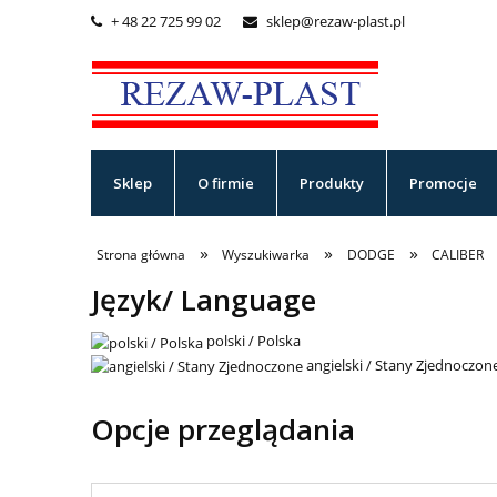
+ 48 22 725 99 02
sklep@rezaw-plast.pl


Sklep
O firmie
Produkty
Promocje
»
»
»
Strona główna
Wyszukiwarka
DODGE
CALIBER
Język/ Language
polski / Polska
angielski / Stany Zjednoczon
Opcje przeglądania