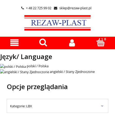
+ 48 22 725 99 02
sklep@rezaw-plast.pl


Język/ Language
polski / Polska
angielski / Stany Zjednoczone
Opcje przeglądania
Kategorie: LBX