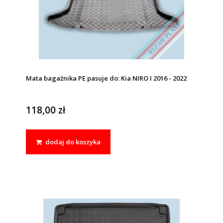
Mata bagażnika PE pasuje do: Kia NIRO I 2016 - 2022
118,00 zł
dodaj do koszyka