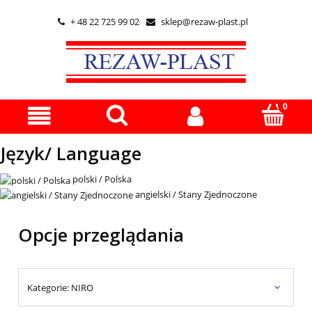
+ 48 22 725 99 02
sklep@rezaw-plast.pl


Język/ Language
polski / Polska
angielski / Stany Zjednoczone
Opcje przeglądania
Kategorie: NIRO