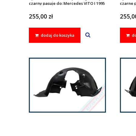
czarny pasuje do: Mercedes VITO I 1995
czarne 
- 2003
VITO III
255,00 zł
255,00
dodaj do koszyka
do