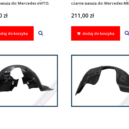
pasują do: Mercedes eVITO,
czarne pasują do: Mercedes M
 W447 2024 -
2015 - 2022, W447 V - KLASA 2014
III 2014 - 2024
 zł
211,00 zł
daj do koszyka
dodaj do koszyka