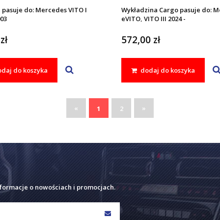
 pasuje do: Mercedes VITO I
Wykładzina Cargo pasuje do: 
003
eVITO, VITO III 2024 -
zł
572,00 zł
daj do koszyka
dodaj do koszyka
«
»
1
2
nformacje o nowościach i promocjach.