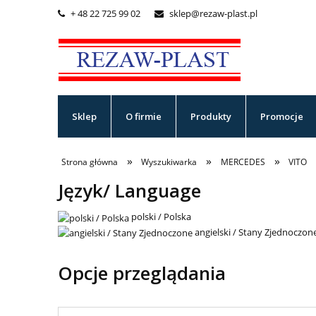
+ 48 22 725 99 02
sklep@rezaw-plast.pl


Sklep
O firmie
Produkty
Promocje
»
»
»
Strona główna
Wyszukiwarka
MERCEDES
VITO
Język/ Language
polski / Polska
angielski / Stany Zjednoczon
Opcje przeglądania