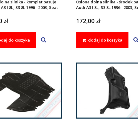
olna silnika - komplet pasuje
Osłona dolna silnika - środek pa
A3 I 8L, S3 8L 1996 - 2003, Seat
Audi A3 I 8L, S3 8L 1996 - 2003, S
999 - 2005, TOLEDO II 1998 -
LEON I 1999 - 2005, TOLEDO II 19
oda OCTAVIA I 1996 - 2010,
2004, Skoda OCTAVIA I 1996 - 20
 zł
172,00 zł
gen BORA 1998 - 2005, GOLF IV
Volkswagen BORA 1998 - 2005, G
006
1997 - 2006
daj do koszyka
dodaj do koszyka