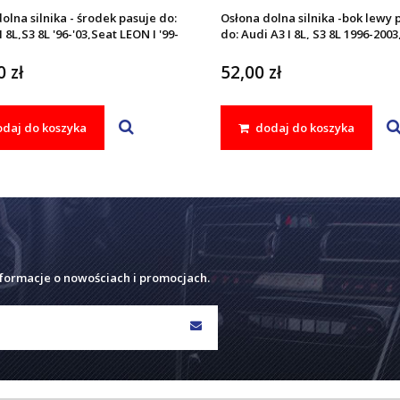
olna silnika - środek pasuje do:
Osłona dolna silnika -bok lewy 
 8L,S3 8L '96-'03,Seat LEON I '99-
do: Audi A3 I 8L, S3 8L 1996-2003
DO II '98-'04,Skoda OCTAVIA I
LEON I 1999-2005, TOLEDO II 199
Volkswagen BORA '98-'05,GOLF IV
Skoda OCTAVIA I 1996-2010,
 zł
52,00 zł
NEW BEETLE '97-'05
Volkswagen NEW BEETLE, BORA 
2005, GOLF IV 1997-2006
daj do koszyka
dodaj do koszyka
nformacje o nowościach i promocjach.