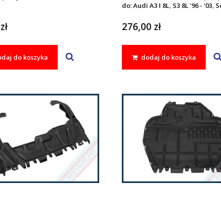
do: Audi A3 I 8L, S3 8L '96 - '03, 
LEON I '99 - '05, TOLEDO II '98 - 
OCTAVIA I '96 - '10, Volkswagen
zł
276,00 zł
- '05, GOLF IV '97 - '06
daj do koszyka
dodaj do koszyka