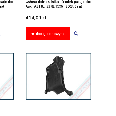
suje do:
Osłona dolna silnika - środek pasuje do:
eat
Audi A3 I 8L, S3 8L 1996 - 2003, Seat
98 -
LEON I 1999 - 2005, TOLEDO II 1998 -
10,
2004, Skoda OCTAVIA I 1996 - 2010,
414,00 zł
OLF IV
Volkswagen BORA 1998 - 2005, GOLF IV
1997 - 2006
dodaj do koszyka