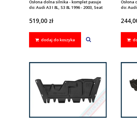
Osłona dolna silnika - komplet pasuje
Osłona d
do: Audi A3 I 8L, S3 8L 1996 - 2003, Seat
do: Audi 
LEON I 1999 - 2005, TOLEDO II 1998 -
LEON I 1
2004, Skoda OCTAVIA I 1996 - 2010,
2004, Sk
519,00 zł
244,00
Volkswagen BORA 1998 - 2005, GOLF IV
Volkswa
1997 - 2006
1997 - 2
dodaj do koszyka
do