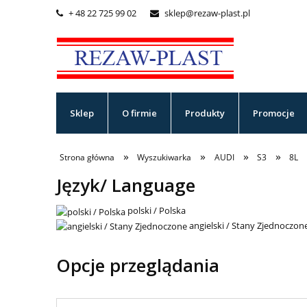
+ 48 22 725 99 02
sklep@rezaw-plast.pl


Sklep
O firmie
Produkty
Promocje
»
»
»
»
Strona główna
Wyszukiwarka
AUDI
S3
8L
Język/ Language
polski / Polska
angielski / Stany Zjednoczon
Opcje przeglądania