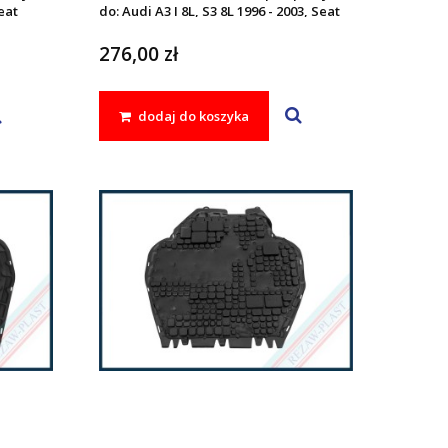
Seat
do: Audi A3 I 8L, S3 8L 1996 - 2003, Seat
'04, Skoda
LEON I 1999 - 2005, TOLEDO II 1998 -
 BORA '98
2004, Skoda OCTAVIA I 1996 - 2010,
276,00 zł
Volkswagen BORA 1998 - 2005, GOLF IV
1997 - 2006
dodaj do koszyka