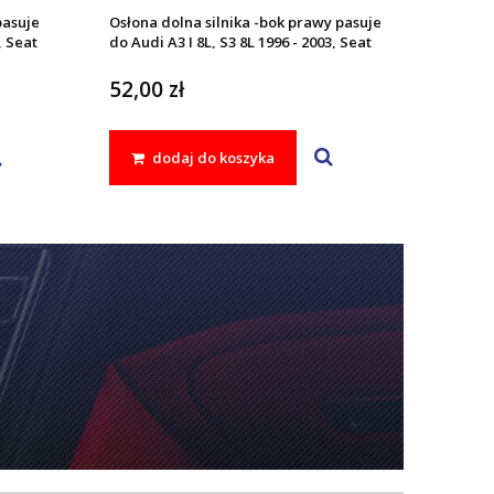
pasuje
Osłona dolna silnika -bok prawy pasuje
, Seat
do Audi A3 I 8L, S3 8L 1996 - 2003, Seat
8-2004,
LEON I 1999 - 2005, TOLEDO II 1998 -
2004, Skoda OCTAVIA I 1996 - 2010,
52,00 zł
1998-
Volkswagen BORA 1998 - 2005, GOLF IV
1997 - 2006
dodaj do koszyka