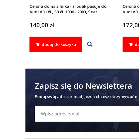
Osłona dolna silnika - środek pasuje do:
Osłona d
Audi A3 I 8L, S3 8L 1996 - 2003, Seat
Audi A3 I
LEON I 1999 - 2005, TOLEDO II 1998 -
'05,TOLE
2004, Skoda OCTAVIA I 1996 - 2010,
'96-'10,
140,00 zł
172,00
Volkswagen BORA 1998 - 2005, GOLF IV
'97-'06,
1997 - 2006
dodaj do koszyka
do
Zapisz się do Newslettera
Podaj swój adres e-mail, jeżeli chcesz otrzymywać i