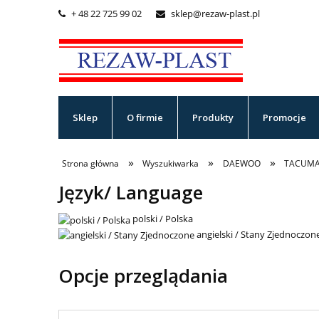
+ 48 22 725 99 02
sklep@rezaw-plast.pl


Sklep
O firmie
Produkty
Promocje
»
»
»
Strona główna
Wyszukiwarka
DAEWOO
TACUM
Język/ Language
polski / Polska
angielski / Stany Zjednoczon
Opcje przeglądania