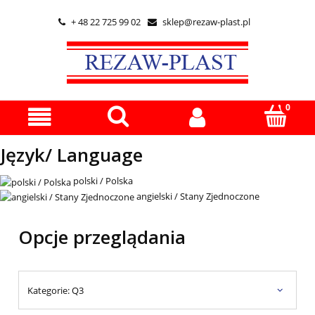
+ 48 22 725 99 02
sklep@rezaw-plast.pl


Język/ Language
polski / Polska
angielski / Stany Zjednoczone
Opcje przeglądania
Kategorie: Q3