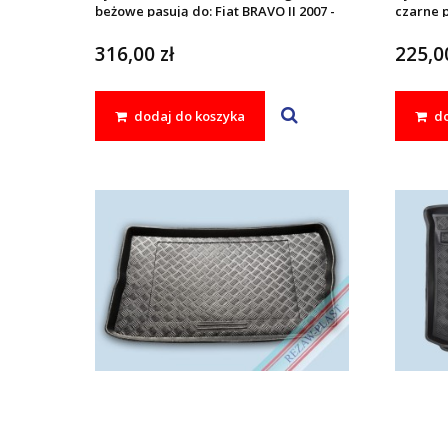
beżowe pasują do: Fiat BRAVO II 2007 -
czarne p
2014
2014
316,00 zł
225,00
dodaj do koszyka
do