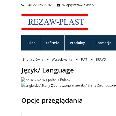
+ 48 22 725 99 02
sklep@rezaw-plast.pl


Sklep
O firmie
Produkty
Promocje
»
»
»
Strona główna
Wyszukiwarka
FIAT
BRAVO
Język/ Language
polski / Polska
angielski / Stany Zjednoczon
Opcje przeglądania