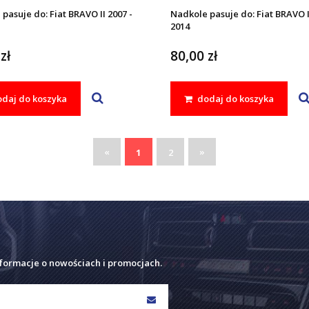
pasuje do: Fiat BRAVO II 2007 -
Nadkole pasuje do: Fiat BRAVO I
2014
zł
80,00 zł
daj do koszyka
dodaj do koszyka
«
»
1
2
nformacje o nowościach i promocjach.