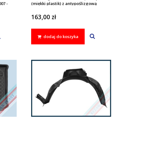
007 -
(miękki plastik) z antypoślizgową
wkładką pasuje do: Fiat BRAVO I 1995 -
2001
163,00 zł
dodaj do koszyka