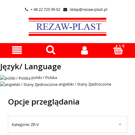
+ 48 22 725 99 02
sklep@rezaw-plast.pl


Język/ Language
polski / Polska
angielski / Stany Zjednoczone
Opcje przeglądania
Kategorie: ZR-V