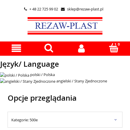
+ 48 22 725 99 02
sklep@rezaw-plast.pl


Język/ Language
polski / Polska
angielski / Stany Zjednoczone
Opcje przeglądania
Kategorie: 500e