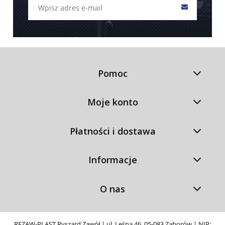
Pomoc
Moje konto
Płatności i dostawa
Informacje
O nas
REZAW-PLAST Ryszard Zawół | ul. Leśna 46, 05-083 Zaborów | NIP: