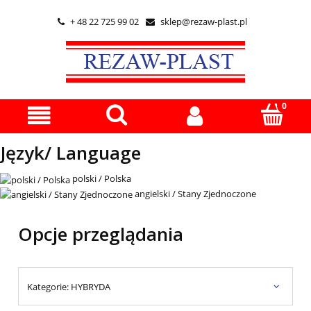
+ 48 22 725 99 02
sklep@rezaw-plast.pl


Język/ Language
polski / Polska
angielski / Stany Zjednoczone
Opcje przeglądania
Kategorie: HYBRYDA