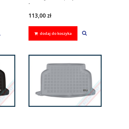
-
113,00 zł
dodaj do koszyka