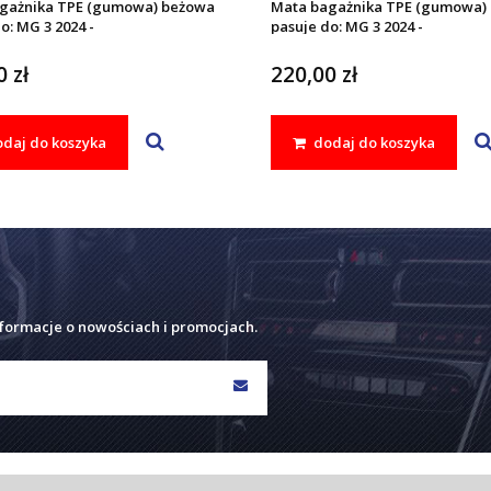
gażnika TPE (gumowa) beżowa
Mata bagażnika TPE (gumowa) 
o: MG 3 2024 -
pasuje do: MG 3 2024 -
 zł
220,00 zł
daj do koszyka
dodaj do koszyka
nformacje o nowościach i promocjach.