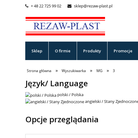
+ 48 22 725 99 02
sklep@rezaw-plast.pl


Sklep
O firmie
Produkty
Promocje
»
»
»
Strona główna
Wyszukiwarka
MG
3
Język/ Language
polski / Polska
angielski / Stany Zjednoczon
Opcje przeglądania