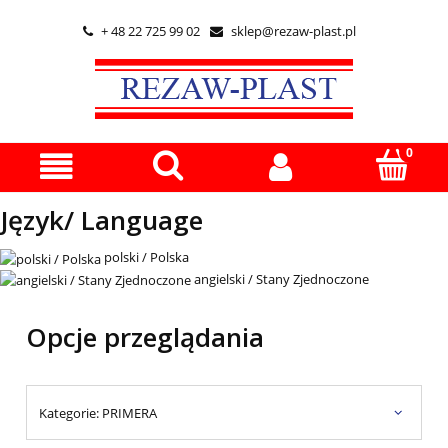
+ 48 22 725 99 02
sklep@rezaw-plast.pl


Język/ Language
polski / Polska
angielski / Stany Zjednoczone
Opcje przeglądania
Kategorie: PRIMERA