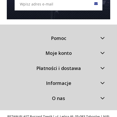
Pomoc
Moje konto
Płatności i dostawa
Informacje
O nas
REZAW-PLAST Ryszard Zawół | ul. Leśna 46, 05-083 Zaborów | NIP: