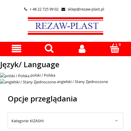
+ 48 22 725 99 02
sklep@rezaw-plast.pl


Język/ Language
polski / Polska
angielski / Stany Zjednoczone
Opcje przeglądania
Kategorie: KIZASHI