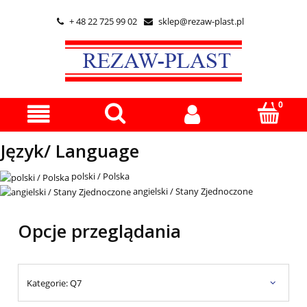
+ 48 22 725 99 02
sklep@rezaw-plast.pl


Język/ Language
polski / Polska
angielski / Stany Zjednoczone
Opcje przeglądania
Kategorie: Q7