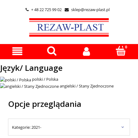
+ 48 22 725 99 02
sklep@rezaw-plast.pl


Język/ Language
polski / Polska
angielski / Stany Zjednoczone
Opcje przeglądania
Kategorie: 2021-