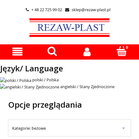
+ 48 22 725 99 02
sklep@rezaw-plast.pl


Język/ Language
polski / Polska
angielski / Stany Zjednoczone
Opcje przeglądania
Kategorie: beżowe