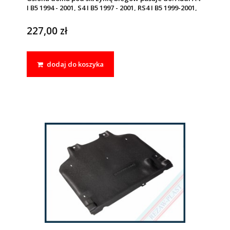
I B5 1994 - 2001, S4 I B5 1997 - 2001, RS4 I B5 1999-2001,
Skoda SUPERB I 2001 - 2008, Volkswagen PASSAT B5
1996 - 2005
227,00 zł
dodaj do koszyka