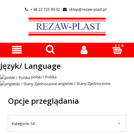
+ 48 22 725 99 02
sklep@rezaw-plast.pl


Język/ Language
polski / Polska
angielski / Stany Zjednoczone
Opcje przeglądania
Kategorie: S4