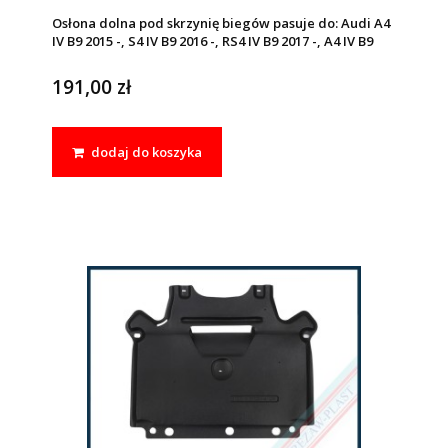
Osłona dolna pod skrzynię biegów pasuje do: Audi A4
IV B9 2015 -, S4 IV B9 2016 -, RS4 IV B9 2017 -, A4 IV B9
Allroad Quattro 2016 -, A5 II, S5 II, RS5 II 2017 - 2024, E-
TRON GT 2021 -
191,00 zł
dodaj do koszyka