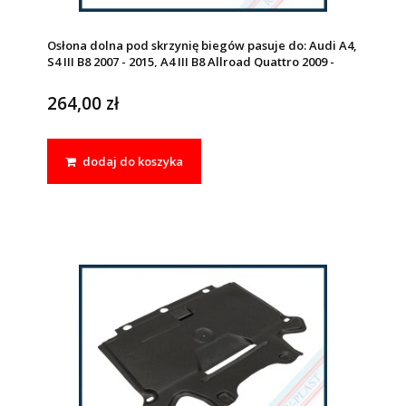
Osłona dolna pod skrzynię biegów pasuje do: Audi A4,
S4 III B8 2007 - 2015, A4 III B8 Allroad Quattro 2009 -
2016, A5, S5 I 2007 - 2017, RS5 2010 - 2012, Q5 I 2009 -
2012
264,00 zł
dodaj do koszyka