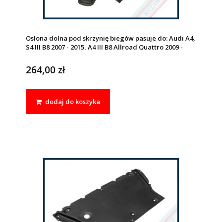
Osłona dolna pod skrzynię biegów pasuje do: Audi A4,
S4 III B8 2007 - 2015, A4 III B8 Allroad Quattro 2009 -
2016, A5, S5 I 2007 - 2017, RS5 2010 - 2012, Q5 I 2009 -
2012
264,00 zł
dodaj do koszyka