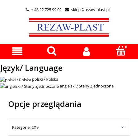
+ 48 22 725 99 02
sklep@rezaw-plast.pl


Język/ Language
polski / Polska
angielski / Stany Zjednoczone
Opcje przeglądania
Kategorie: CX9