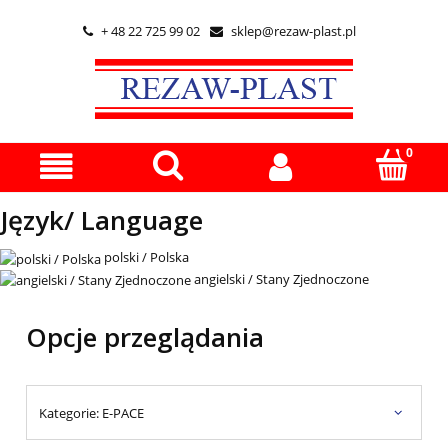
+ 48 22 725 99 02
sklep@rezaw-plast.pl


Język/ Language
polski / Polska
angielski / Stany Zjednoczone
Opcje przeglądania
Kategorie: E-PACE