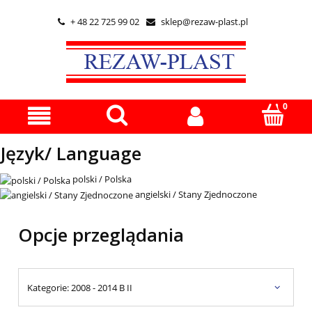
+ 48 22 725 99 02
sklep@rezaw-plast.pl


Język/ Language
polski / Polska
angielski / Stany Zjednoczone
Opcje przeglądania
Kategorie: 2008 - 2014 B II