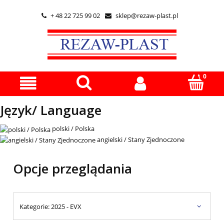
+ 48 22 725 99 02
sklep@rezaw-plast.pl


Język/ Language
polski / Polska
angielski / Stany Zjednoczone
Opcje przeglądania
Kategorie: 2025 - EVX