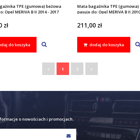
gażnika TPE (gumowa) beżowa
Mata bagażnika TPE (gumowa) 
o: Opel MERIVA B II 2014 - 2017
pasuje do: Opel MERIVA B II 2010
 zł
211,00 zł
daj do koszyka
dodaj do koszyka
«
»
1
2
nformacje o nowościach i promocjach.