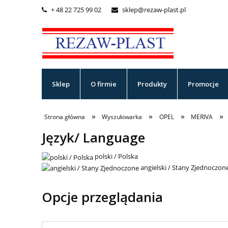
+ 48 22 725 99 02
sklep@rezaw-plast.pl


Sklep
O firmie
Produkty
Promocje
»
»
»
»
Strona główna
Wyszukiwarka
OPEL
MERIVA
Język/ Language
polski / Polska
angielski / Stany Zjednoczon
Opcje przeglądania