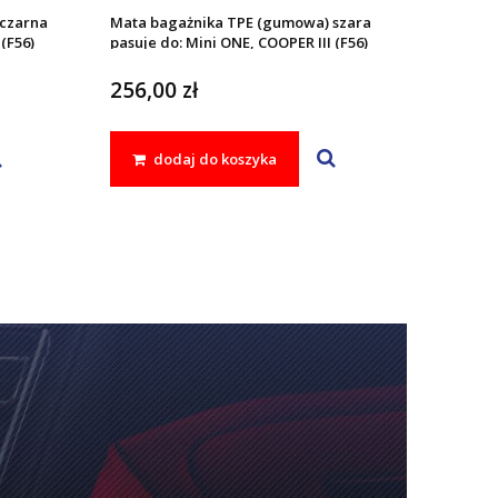
czarna
Mata bagażnika TPE (gumowa) szara
(F56)
pasuje do: Mini ONE, COOPER III (F56)
2013 - 2024
256,00 zł
dodaj do koszyka