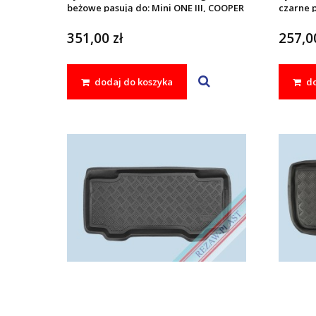
beżowe pasują do: Mini ONE III, COOPER
czarne p
III (F56) 2013 - 2024
III (F56)
351,00 zł
257,00
dodaj do koszyka
do