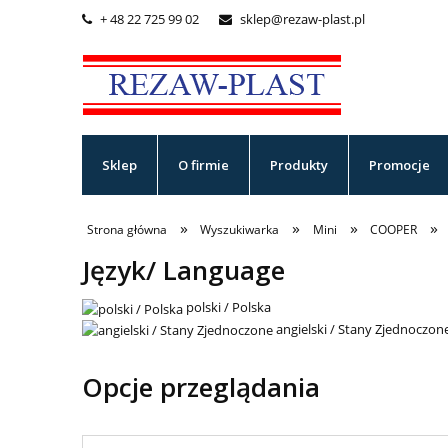
+ 48 22 725 99 02
sklep@rezaw-plast.pl


Sklep
O firmie
Produkty
Promocje
»
»
»
»
Strona główna
Wyszukiwarka
Mini
COOPER
Język/ Language
polski / Polska
angielski / Stany Zjednoczon
Opcje przeglądania