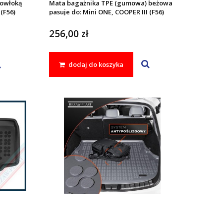
powłoką
Mata bagażnika TPE (gumowa) beżowa
(F56)
pasuje do: Mini ONE, COOPER III (F56)
2013 - 2024
256,00 zł
dodaj do koszyka