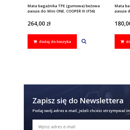
Mata bagażnika TPE (gumowa) beżowa
Mata ba
pasuje do: Mini ONE, COOPER III (F56)
pasuje d
2013 - 2024
2013 - 2
264,00 zł
180,00
dodaj do koszyka
do
Zapisz się do Newslettera
Podaj swój adres e-mail, jeżeli chcesz otrzymywać i