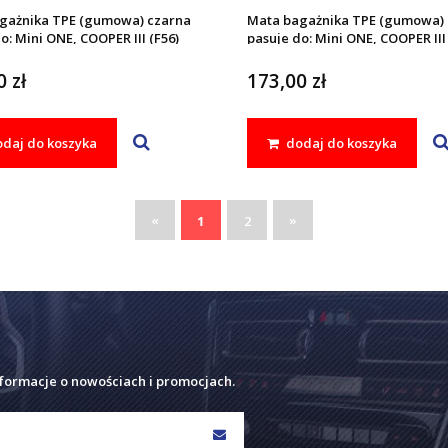
gażnika TPE (gumowa) czarna
Mata bagażnika TPE (gumowa) 
o: Mini ONE, COOPER III (F56)
pasuje do: Mini ONE, COOPER III 
024
2013 - 2024
 zł
173,00 zł
daj do koszyka
dodaj do koszyka
«
»
1
2
nformacje o nowościach i promocjach.