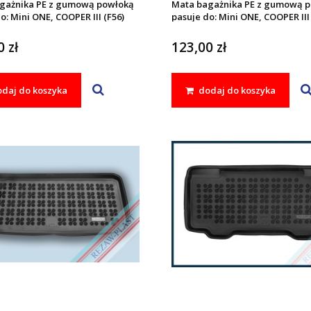
gażnika PE z gumową powłoką
Mata bagażnika PE z gumową 
o: Mini ONE, COOPER III (F56)
pasuje do: Mini ONE, COOPER III 
024
2013 - 2024
 zł
123,00 zł
daj do koszyka
dodaj do koszyka