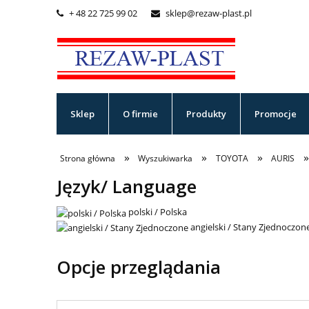
+ 48 22 725 99 02
sklep@rezaw-plast.pl


Sklep
O firmie
Produkty
Promocje
»
»
»
Strona główna
Wyszukiwarka
TOYOTA
AURIS
Język/ Language
polski / Polska
angielski / Stany Zjednoczon
Opcje przeglądania