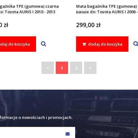
gażnika TPE (gumowa) czarna
Mata bagażnika TPE (gumowa) 
o: Toyota AURIS I 2010 - 2013
pasuje do: Toyota AURIS I 2006 -
 zł
299,00 zł
daj do koszyka
dodaj do koszyka
«
»
1
2
nformacje o nowościach i promocjach.