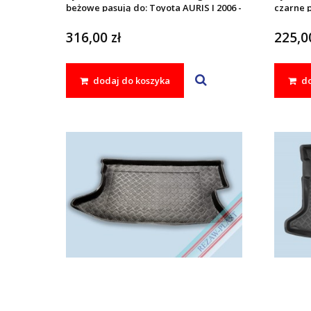
beżowe pasują do: Toyota AURIS I 2006 -
czarne p
2013, COROLLA X 2006 - 2013
2013, CO
316,00 zł
225,00
dodaj do koszyka
do