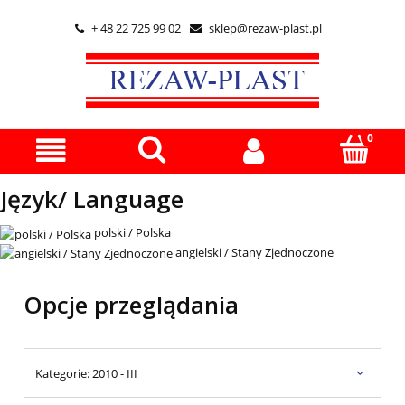
+ 48 22 725 99 02
sklep@rezaw-plast.pl


Język/ Language
polski / Polska
angielski / Stany Zjednoczone
Opcje przeglądania
Kategorie: 2010 - III