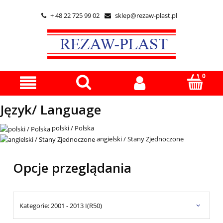
+ 48 22 725 99 02
sklep@rezaw-plast.pl


Język/ Language
polski / Polska
angielski / Stany Zjednoczone
Opcje przeglądania
Kategorie: 2001 - 2013 I(R50)