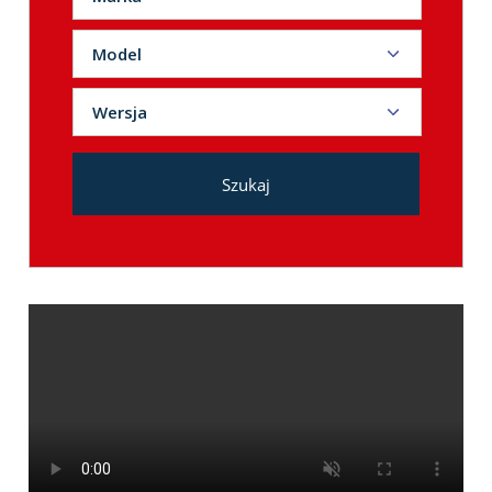
ACURA ILX
Model
ALFA ROMEO
Wersja
AUDI
BMW
Szukaj
BUICK
BYD
CHERY
CHEVROLET
CHRYSLER
CITROEN
CUPRA