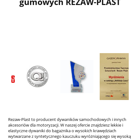
gumowych REZAW-PLAST
MAZDA
MERCEDES
MG
Mini
MITSUBISHI
NISSAN
OMODA
OPEL
PEUGEOT
PIAGGIO
Rezaw-Plast to producent dywaników samochodowych i innych
akcesoriów dla motoryzacji. W naszej ofercie znajdziesz lekkie i
PORSCHE
elastyczne dywaniki do bagażnika o wysokich krawędziach
wytwarzane z syntetycznego kauczuku wyróżniającego się wysoką
RENAULT