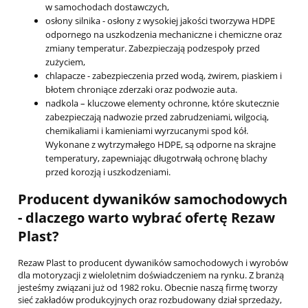
w samochodach dostawczych,
osłony silnika
- osłony z wysokiej jakości tworzywa HDPE
odpornego na uszkodzenia mechaniczne i chemiczne oraz
zmiany temperatur. Zabezpieczają podzespoły przed
zużyciem,
chlapacze
- zabezpieczenia przed wodą, żwirem, piaskiem i
błotem chroniące zderzaki oraz podwozie auta.
nadkola
– kluczowe elementy ochronne, które skutecznie
zabezpieczają nadwozie przed zabrudzeniami, wilgocią,
chemikaliami i kamieniami wyrzucanymi spod kół.
Wykonane z wytrzymałego HDPE, są odporne na skrajne
temperatury, zapewniając długotrwałą ochronę blachy
przed korozją i uszkodzeniami.
Producent dywaników samochodowych
- dlaczego warto wybrać ofertę Rezaw
Plast?
Rezaw Plast to producent dywaników samochodowych i wyrobów
dla motoryzacji z wieloletnim doświadczeniem na rynku. Z branżą
jesteśmy związani już od 1982 roku. Obecnie naszą firmę tworzy
sieć zakładów produkcyjnych oraz rozbudowany dział sprzedaży,