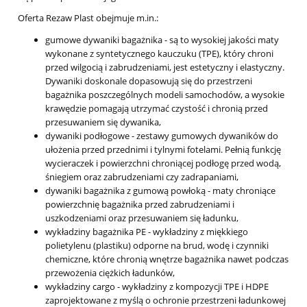
Oferta Rezaw Plast obejmuje m.in.:
gumowe dywaniki bagażnika
- są to wysokiej jakości maty
wykonane z syntetycznego kauczuku (TPE), który chroni
przed wilgocią i zabrudzeniami, jest estetyczny i elastyczny.
Dywaniki doskonale dopasowują się do przestrzeni
bagażnika poszczególnych modeli samochodów, a wysokie
krawędzie pomagają utrzymać czystość i chronią przed
przesuwaniem się dywanika,
dywaniki podłogowe
- zestawy gumowych dywaników do
ułożenia przed przednimi i tylnymi fotelami. Pełnią funkcję
wycieraczek i powierzchni chroniącej podłogę przed wodą,
śniegiem oraz zabrudzeniami czy zadrapaniami,
dywaniki bagażnika z gumową powłoką
- maty chroniące
powierzchnię bagażnika przed zabrudzeniami i
uszkodzeniami oraz przesuwaniem się ładunku,
wykładziny bagażnika PE
- wykładziny z miękkiego
polietylenu (plastiku) odporne na brud, wodę i czynniki
chemiczne, które chronią wnętrze bagażnika nawet podczas
przewożenia ciężkich ładunków,
wykładziny cargo
- wykładziny z kompozycji TPE i HDPE
zaprojektowane z myślą o ochronie przestrzeni ładunkowej