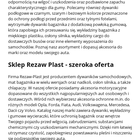
odpornością na wilgoć i uszkodzenia oraz pozbawione zapachu
charakterystycznego dla gumy. Polecamy również dywaniki
SAAB
podłogowe w czarnym, szarym i beżowym kolorze przeznaczone
do ochrony podłogi przed przednimi oraz tylnymi fotelami,
SEAT
wytrzymałe dywaniki bagażnika z dodatkową powłoką gumową,
która zapobiega ich przesuwaniu się, wykładziny bagażnika z
SKODA
miękkiego plastiku, osłony silnika, wykładziny cargo do
dostawczych busów oraz inne elementy wyposażenia do
SSANGYONG
samochodów. Poznaj nasz asortyment i dopasuj akcesoria do
marki oraz modelu swojego auta.
SUBARU
Sklep Rezaw Plast - szeroka oferta
SUZUKI
Firma Rezaw-Plast jest producentem dywaników samochodowych,
TESLA
mat bagażnika w wielu wersjach oraz nadkoli, osłon silnika, a także
chlapaczy. W naszej ofercie posiadamy akcesoria motoryzacyjne
TOYOTA
dopasowane do wszystkich najpopularniejszych aut osobowych i
dostawczych. Wśród nich wybierzesz akcesoria ochronne m.in. do
UNIWERSALNE
różnych modeli Opla, Forda, Fiata, Audi, Volkswagena, Mercedesa,
Dacii czy Volvo. Katalog naszej marki zawiera dywaniki, wykładziny
i gumowe wycieraczki, które uchronią bagażnik oraz wnętrze
VOLKSWAGEN
Twojego pojazdu przed wilgocią, zabrudzeniami, substancjami
chemicznymi czy uszkodzeniami mechanicznymi. Dzięki nim łatwiej
VOLVO
utrzymasz czystość, zapobiegniesz powstawaniu pleśni i niszczeniu
się podzespołów swojego auta.