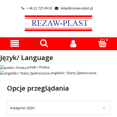
+ 48 22 725 99 02
sklep@rezaw-plast.pl


Język/ Language
polski / Polska
angielski / Stany Zjednoczone
Opcje przeglądania
Kategorie: 2024 -